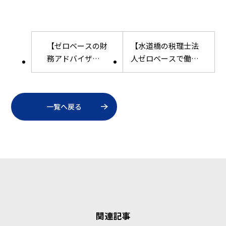
【ゼロベースの財
【水道橋の税理士法
務アドバイザ
人ゼロベースで働
リー】税務の枠を
く！】「こんなはず
超えて中小企業に
じゃなかった！」税
伴走、経営課題と
理士法人の転職失敗
一覧へ戻る
向き合う
例から学ぶ、理想の
キャリアの描き方
関連記事