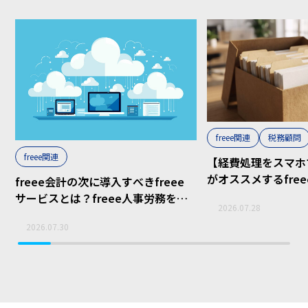
freee関連
税務顧問
freee関連
【経費処理をスマホ
がオススメするfre
freee会計の次に導入すべきfreee
ボックス」の活用術
サービスとは？freee人事労務をお
2026.07.28
すすめする理由
2026.07.30