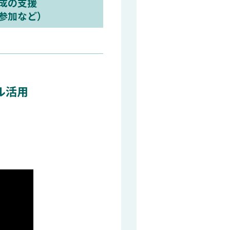
成の支援
参加など）
ル活用