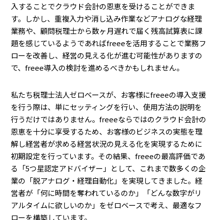
入することでクラウド会計の恩恵を受けることができま
す。しかし、重複入力や消し込み作業などアナログな経理
業務や、顧問税理士から数ヶ月遅れで届く残高試算表に課
題を感じているようであればfreeeを活用することで業務フ
ローを改善し、経営の見える化が進む可能性がありますの
で、freee導入の検討を進めるべきかもしれません。
私たち税理士法人ゼロベースが、お客様にfreeeの導入支援
を行う際は、単にセッティングを行い、使用方法の説明を
行うだけではありません。freeeならではのクラウド会計の
恩恵を十分に享受するため、お客様のビジネスの実態を理
解し経営者が求める経営状況の見える化を実現するために
初期設定を行っています。その結果、freeeの最高評価であ
る「5つ星認定アドバイザー」として、これまで数多くの企
業の「脱アナログ・経理自動化」を実現してきました。経
営者が「何に時間を奪われているのか」「どんな数字がリ
アルタイムに欲しいのか」をゼロベースで考え、最適なフ
ローを構築しています。