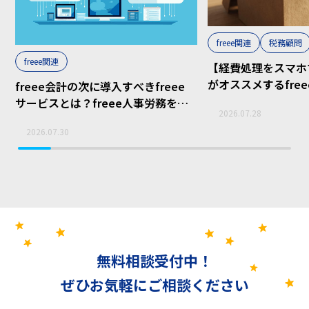
freee関連
税務顧問
freee関連
【経費処理をスマホ
がオススメするfre
freee会計の次に導入すべきfreee
ボックス」の活用術
サービスとは？freee人事労務をお
2026.07.28
すすめする理由
2026.07.30
無料相談受付中！
ぜひお気軽にご相談ください