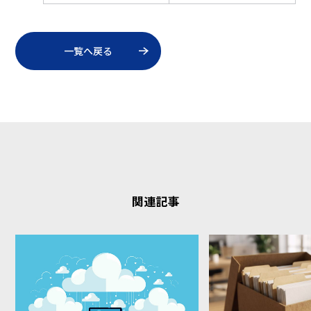
ラウド会計を駆使
を払うのか？「ゼロ
してリアルタイム
ベース」で考える経
な経営管理を実現
営のインフラ
一覧へ戻る
しよう！
関連記事