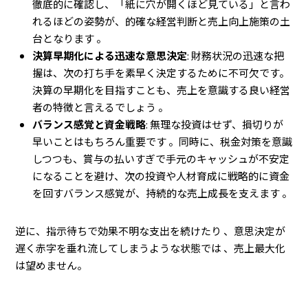
徹底的に確認し、「紙に穴が開くほど見ている」と言わ
れるほどの姿勢が、的確な経営判断と売上向上施策の土
台となります 。
決算早期化による迅速な意思決定
: 財務状況の迅速な把
握は、次の打ち手を素早く決定するために不可欠です。
決算の早期化を目指すことも、売上を意識する良い経営
者の特徴と言えるでしょう 。
バランス感覚と資金戦略
: 無理な投資はせず、損切りが
早いことはもちろん重要です 。同時に、税金対策を意識
しつつも、賞与の払いすぎで手元のキャッシュが不安定
になることを避け、次の投資や人材育成に戦略的に資金
を回すバランス感覚が、持続的な売上成長を支えます 。
逆に、指示待ちで効果不明な支出を続けたり
、意思決定が
遅く赤字を垂れ流してしまうような状態では
、売上最大化
は望めません。