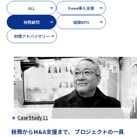
ALL
freee導入支援
税務顧問
経理BPO
財務アドバイザリー
Case Study 11
税務からM&A支援まで。
プロジェクトの一員